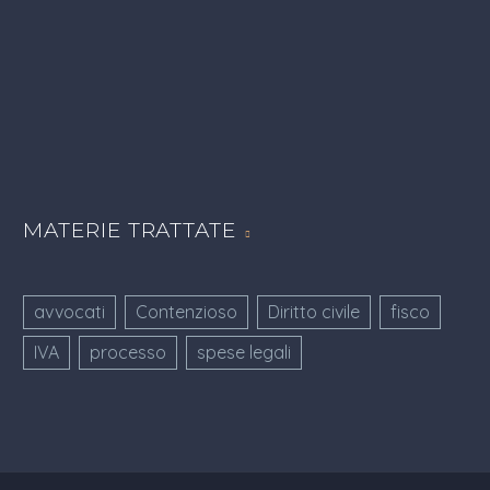
MATERIE TRATTATE
avvocati
Contenzioso
Diritto civile
fisco
IVA
processo
spese legali