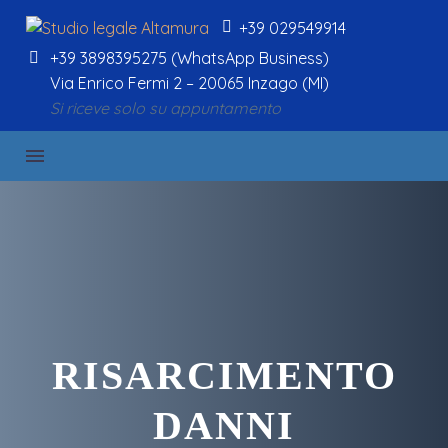
+39 029549914


+39 3898395275 (WhatsApp Business)


Via Enrico Fermi 2 – 20065 Inzago (MI)
Si riceve solo su appuntamento
RISARCIMENTO
DANNI